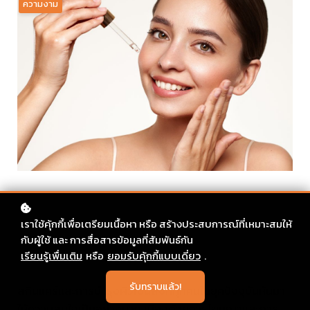
ความงาม
เราใช้คุ้กกี้เพื่อเตรียมเนื้อหา หรือ สร้างประสบการณ์ที่เหมาะสมให้
กับผู้ใช้ และ การสื่อสารข้อมูลที่สัมพันธ์กัน
เรียนรู้เพื่มเติม
หรือ
ยอมรับคุ้กกี้แบบเดี่ยว
.
รับทราบแล้ว!
สกินแคร์และการบำรุงผิวเป็นสิ่งที่ทุกคนในยุคปัจจุบันหันมา
ให้ความสนใจเป็นอย่างมาก เนื่องด้วยการโฆษณาและการ