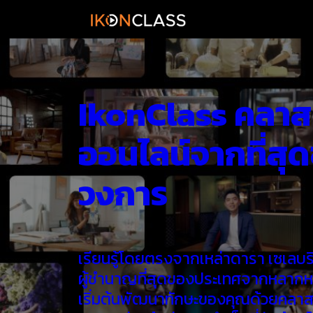
IkonClass คลาส
ออนไลน์จากที่สุ
วงการ
เรียนรู้โดยตรงจากเหล่าดารา เซเลบริต
ผู้ชำนาญที่สุดของประเทศจากหลาก
เริ่มต้นพัฒนาทักษะของคุณด้วยคลาส