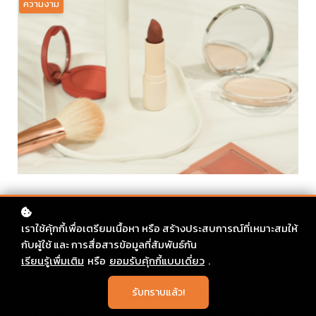
ความงาม
เราใช้คุ้กกี้เพื่อเตรียมเนื้อหา หรือ สร้างประสบการณ์ที่เหมาะสมให้
กับผู้ใช้ และ การสื่อสารข้อมูลที่สัมพันธ์กัน
เรียนรู้เพื่มเติม
หรือ
ยอมรับคุ้กกี้แบบเดี่ยว
.
รับทราบแล้ว!
ใคร ๆ ก็แต่งหน้าเพราะอยากมั่นใจมากขึ้นและอยากให้สวย
นาน ๆ ตลอดทั้งวัน แต่ว่าบางทีเครื่องสำอางหรือสิ่งอื่น ๆ