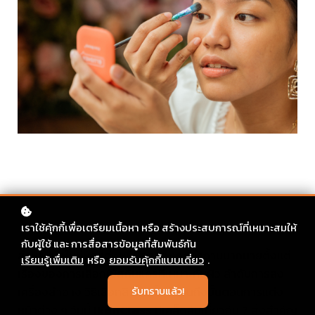
เราใช้คุ้กกี้เพื่อเตรียมเนื้อหา หรือ สร้างประสบการณ์ที่เหมาะสมให้
กับผู้ใช้ และ การสื่อสารข้อมูลที่สัมพันธ์กัน
สำหรับมือใหม่หัดแต่งหน้า อาจจะเกิดคำถามมากมายตั้งแต่
เรียนรู้เพื่มเติม
หรือ
ยอมรับคุ้กกี้แบบเดี่ยว
.
เรื่องของการเลือกใช้สกินแคร์ที่เหมาะกับผิว ลำดับการลง
เครื่องสำอาง วิธีเลือกสีรองพื้น ไปจนถึงขั้นตอนการแต่ง
รับทราบแล้ว!
หน้าต่าง ๆ วันนี้
IkonClass
มีเคล็ดลับเกี่ยวกับ 7 สิ่งสำคัญ