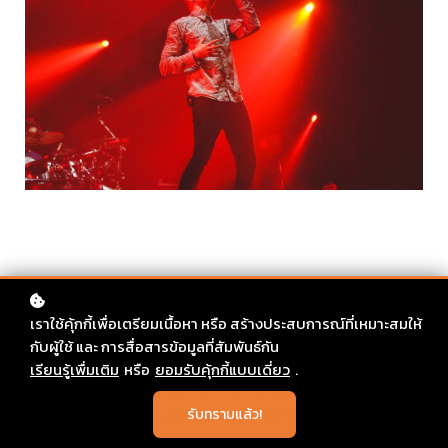
เราใช้คุ้กกี้เพื่อเตรียมเนื้อหา หรือ สร้างประสบการณ์ที่เหมาะสมให้
กับผู้ใช้ และ การสื่อสารข้อมูลที่สัมพันธ์กัน
หลายคนมักจะเข้าใจผิดว่าการร้องเพลงเป็นเรื่องของ
เรียนรู้เพื่มเติม
หรือ
ยอมรับคุ้กกี้แบบเดี่ยว
.
พรสวรรค์ แต่ที่จริงแล้วใคร ๆ ก็สามารถฝึกและพัฒนาทักษะ
การร้องเพลงให้ไพเราะได้ ในบทความนี้ IkonClass ขอนำ
รับทราบแล้ว!
เสนอแบบฝึกหัดการร้องเพลงที่จะช่วยให้คุณกลายเป็นนัก