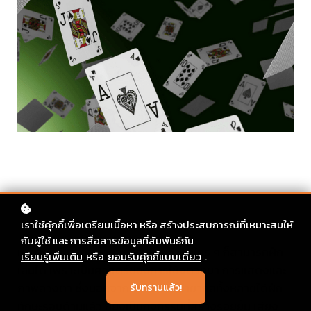
เราใช้คุ้กกี้เพื่อเตรียมเนื้อหา หรือ สร้างประสบการณ์ที่เหมาะสมให้
กับผู้ใช้ และ การสื่อสารข้อมูลที่สัมพันธ์กัน
มายากลเป็นอีกหนึ่งกิจกรรมยามว่างที่ใคร ๆ ก็สามารถฝึก
เรียนรู้เพื่มเติม
หรือ
ยอมรับคุ้กกี้แบบเดี่ยว
.
เล่นได้ เพราะเป็นศาสตร์ของการใช้จิตวิทยา การแสดงและ
ภาพลวงตา ซึ่งนอกจากจะทำให้นักมายากลทั้งหลายได้ฝึก
รับทราบแล้ว!
ทักษะรอบด้านแล้ว ก็ยังเป็นกิจกรรมที่สร้างรอยยิ้ม เสียง