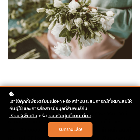
เราใช้คุ้กกี้เพื่อเตรียมเนื้อหา หรือ สร้างประสบการณ์ที่เหมาะสมให้
กับผู้ใช้ และ การสื่อสารข้อมูลที่สัมพันธ์กัน
จัดดอกไม้สดขายให้ตรงกับความต้องการทางการตลาด ก็
เรียนรู้เพื่มเติม
หรือ
ยอมรับคุ้กกี้แบบเดี่ยว
.
ช่วยสร้างรายได้เสริมให้กับหลาย ๆ คนได้อย่างไม่น่าเชื่อ
อย่าง 3 แบบช่อดอกไม้สวย ๆ ทำขายก็รวย ทำให้คนใกล้ตัวก็
รับทราบแล้ว!
เลิศ เหล่านี้ที่
IkonClass
คัดสรรมาให้ ไม่ว่าจะเป็นช่อดอกไม้