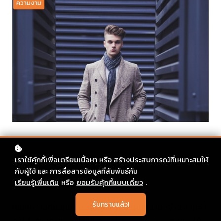
ความงาม
เราใช้คุ้กกี้เพื่อเตรียมเนื้อหา หรือ สร้างประสบการณ์ที่เหมาะสมให้
กับผู้ใช้ และ การสื่อสารข้อมูลที่สัมพันธ์กัน
เรียนรู้เพื่มเติม
หรือ
ยอมรับคุ้กกี้แบบเดี่ยว
.
รับทราบแล้ว!
ในบทความก่อนหน้า เราได้พูดถึงทรงผมที่น่าจดจำจากเหล่า
ดารานักแสดงและศิลปินหญิง ซึ่งทรงผมของพวกเขาก็ได้